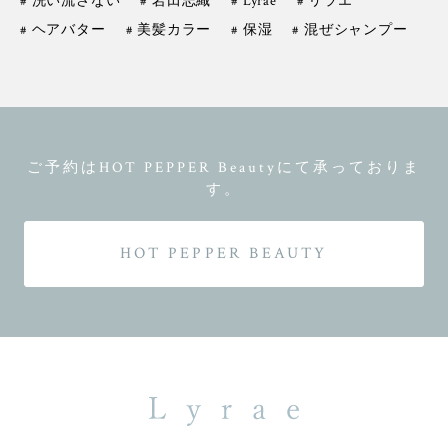
# 洗い流さない
# 岩田志織
# Lyrae
# リラエ
# ヘアバター
# 美髪カラー
# 保湿
# 混ぜシャンプー
ご予約はHOT PEPPER Beautyにて承っておりま
す。
HOT PEPPER BEAUTY