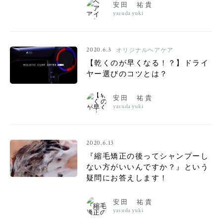
安田 祐貴
yasuda yuki
2020.6.3
オリジナルヘアケア
【乾くのが早くなる！？】ドライ
ヤー選びのコツとは？
安田 祐貴
yasuda yuki
2020.6.13
『縮毛矯正の後ってシャンプーし
ない方がいいんですか？』という
疑問にお答えします！
安田 祐貴
yasuda yuki