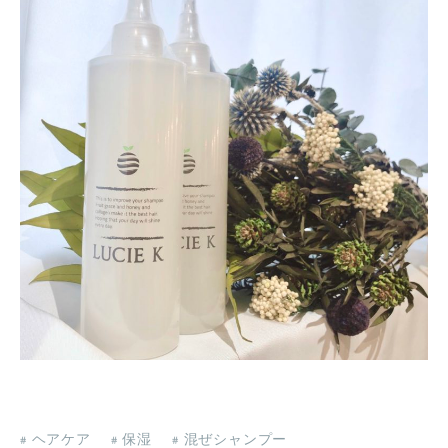
#
ヘアケア
#
保湿
#
混ぜシャンプー